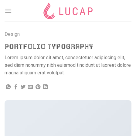
Skip
to
content
Design
PORTFOLIO TYPOGRAPHY
Lorem ipsum dolor sit amet, consectetuer adipiscing elit,
sed diam nonummy nibh euismod tincidunt ut laoreet dolore
magna aliquam erat volutpat.