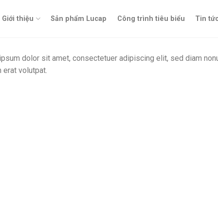
Giới thiệu
Sản phẩm Lucap
Công trình tiêu biểu
Tin tứ
psum dolor sit amet, consectetuer adipiscing elit, sed diam no
 erat volutpat.