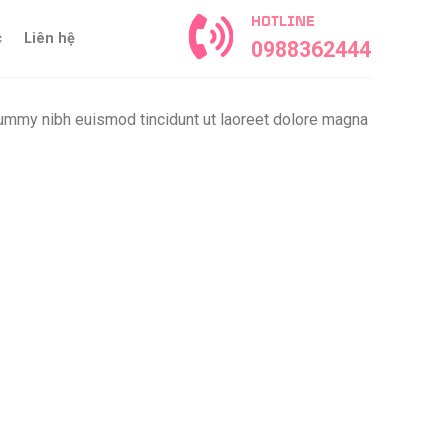
HOTLINE
c
Liên hệ
0988362444
nummy nibh euismod tincidunt ut laoreet dolore magna