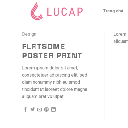
Skip
to
Trang chủ
content
Design
Lorem i
aliquam
FLATSOME
POSTER PRINT
Lorem ipsum dolor sit amet,
consectetuer adipiscing elit, sed
diam nonummy nibh euismod
tincidunt ut laoreet dolore magna
aliquam erat volutpat.